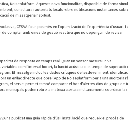
stica, Noiseplatform. Aquesta nova funcionalitat, disponible de forma simul
mbient, consultors i autoritats locals rebre notificacions instantànies sobr
icació de missatgeria habitual.
xclusiva, CESVA fa un pas més en l'optimització de l'experiència d'usuari. L
or de comptar amb eines de gestió reactiva que no depenguin de revisar
 capacitat de resposta en temps real. Quan un sensor mesura un va
t variables com l'interval horari, la funció acústica o el temps de superació 
egram. El missatge inclou les dades crítiques de lesdeveniment: identificac
rpora un enllaç directe que obre l'App de Noiseplatform per a una auditoria r
am, el servei permet també compartir el bot d'alertes dins de grups de tr
rs municipals poden rebre la mateixa alerta simultàniament i coordinar la
 ha publicat una guia ràpida d'ús i instal·lació que redueix el procés de