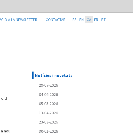
PCIÓ A LA NEWSLETTER
CONTACTAR
ES
EN
CA
FR
PT
Notícies i novetats
29-07-2026
04-06-2026
oid i
05-05-2026
13-04-2026
23-03-2026
m a nou
30-01-2026