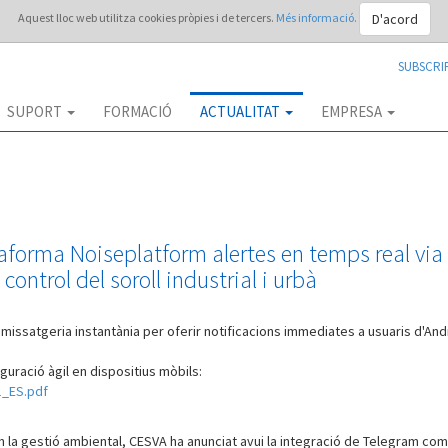
D'acord
Aquest lloc web utilitza cookies pròpies i de tercers.
Més informació.
SUBSCRI
SUPORT
FORMACIÓ
ACTUALITAT
EMPRESA
taforma Noiseplatform alertes en temps real via
control del soroll industrial i urbà
issatgeria instantània per oferir notificacions immediates a usuaris d'Andr
guració àgil en dispositius mòbils:
1_ES.pdf
t en la gestió ambiental, CESVA ha anunciat avui la integració de Telegram co