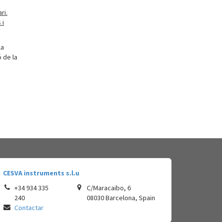
ri.
 i
la
ó de la
a.
CESVA instruments s.l.u
+34 934 335
C/Maracaibo, 6
240
08030
Barcelona
,
Spain
Contactar