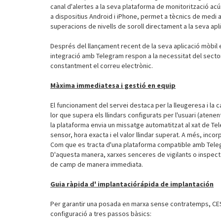
canal d'alertes a la seva plataforma de monitorització acú
a dispositius Android i iPhone, permet a tècnics de medi a
superacions de nivells de soroll directament a la seva apl
Després del llançament recent de la seva aplicació mòbil e
integració amb Telegram respon a la necessitat del sect
constantment el correu electrònic.
Màxima immediatesa i gestió en equip
El funcionament del servei destaca per la lleugeresa i la
lor que supera els llindars configurats per l'usuari (atenen
la plataforma envia un missatge automatitzat al xat de Tel
sensor, hora exacta i el valor llindar superat. A més, inco
Com que es tracta d'una plataforma compatible amb Telegr
D'aquesta manera, xarxes senceres de vigilants o inspecto
de camp de manera immediata.
Guia ràpida d' implantaciórápida de implantación
Per garantir una posada en marxa sense contratemps, CESVA
configuració a tres passos bàsics: