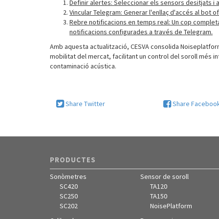
Definir alertes: Seleccionar els sensors desitjats i
Vincular Telegram: Generar l'enllaç d'accés al bot of
Rebre notificacions en temps real: Un cop completa
notificacions configurades a través de Telegram.
Amb aquesta actualització, CESVA consolida Noiseplatform
mobilitat del mercat, facilitant un control del soroll més i
contamin
Share Twitter
Share Faceboo
PRODUCTES
Sonòmetres
Sensor de soroll
SC420
TA120
SC250
TA150
SC202
NoisePlatform