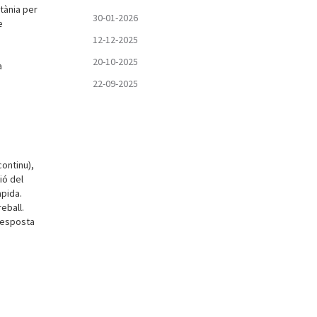
tània per
30-01-2026
e
12-12-2025
20-10-2025
a
22-09-2025
continu),
ió del
àpida.
eball.
 resposta