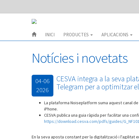
INICI
PRODUCTES
APLICACIONS
Notícies i novetats
CESVA integra a la seva pla
04-06
Telegram per a optimitzar el 
2026
La plataforma Noiseplatform suma aquest canal de m
iPhone.
CESVA publica una guia ràpida per facilitar una confi
https://download.cesva.com/pdfs/guides/G_NF10
En la seva aposta constant per la digitalització i l'agilita