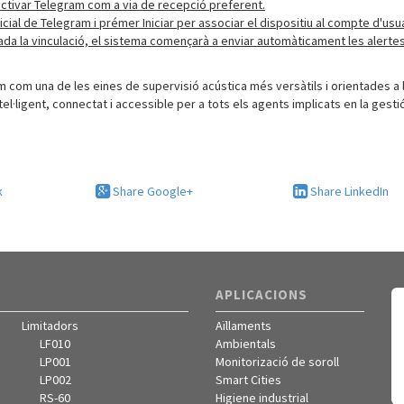
 activar Telegram com a via de recepció preferent.
icial de Telegram i prémer Iniciar per associar el dispositiu al compte d'usua
da la vinculació, el sistema començarà a enviar automàticament les alertes
 com una de les eines de supervisió acústica més versàtils i orientades a 
ntel·ligent, connectat i accessible per a tots els agents implicats en la gesti
ació acústic
k
Share Google+
Share LinkedIn
APLICACIONS
Limitadors
Aïllaments
LF010
Ambientals
LP001
Monitorizació de soroll
LP002
Smart Cities
RS-60
Higiene industrial