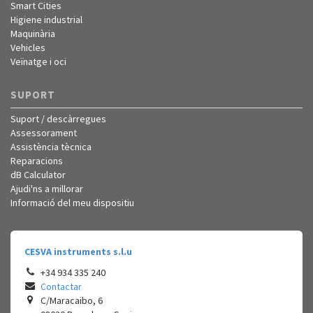
Smart Cities
Higiene industrial
Maquinària
Vehicles
Veïnatge i oci
SUPORT
Suport / descàrregues
Assessorament
Assistència tècnica
Reparacions
dB Calculator
Ajudi'ns a millorar
Informació del meu dispositiu
CESVA instruments s.l.u
+34 934 335 240
Contactar
C/Maracaibo, 6