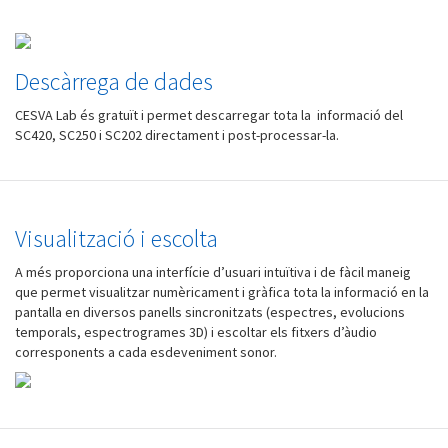
Descàrrega de dades
CESVA Lab és gratuït i permet descarregar tota la informació del
SC420, SC250 i SC202 directament i post-processar-la.
Visualització i escolta
A més proporciona una interfície d’usuari intuïtiva i de fàcil maneig
que permet visualitzar numèricament i gràfica tota la informació en la
pantalla en diversos panells sincronitzats (espectres, evolucions
temporals, espectrogrames 3D) i escoltar els fitxers d’àudio
corresponents a cada esdeveniment sonor.