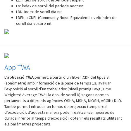
LE: índex de soroll del període vespert
LN: índex de soroll del període nocturn
LDN: índex de soroll dia-nit
LDEN o CNEL (Community Noise Equivalent Level): índex de
soroll dia-vespre-nit
App TWA
L’
aplicació TWA
permet, a partir d’un fitxer .CDF del tipus S
(sonòmetre) amb informació de la base de temps 1s, avaluar
l’exposició al soroll d’un treballador (Nivell promig Lavg, Time
Weighted Average TWA i la dosi de soroll D) segons normes
pertanyents a diferents agències OSHA, MSHA, NIOSH, ACGIH i DoD.
També permet introduir un temps de projecció (temps real
d’exposició), d’aquesta manera poden realitzar-se mesures de
durada inferior al temps d’exposició i obtenir els resultats utilitzant
els paràmetres projectats.