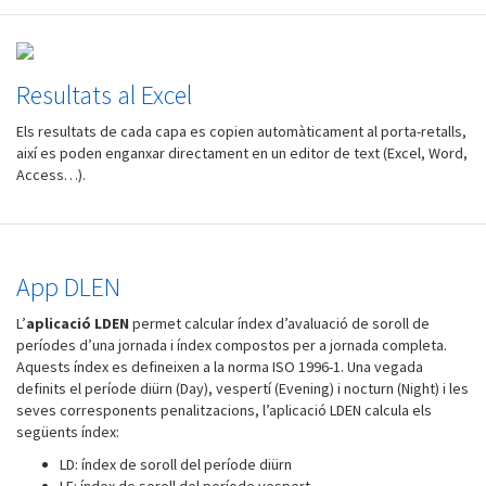
Resultats al Excel
Els resultats de cada capa es copien automàticament al porta-retalls,
així es poden enganxar directament en un editor de text (Excel, Word,
Access…).
App DLEN
L’
aplicació LDEN
permet calcular índex d’avaluació de soroll de
períodes d’una jornada i índex compostos per a jornada completa.
Aquests índex es defineixen a la norma ISO 1996-1. Una vegada
definits el període diürn (Day), vespertí (Evening) i nocturn (Night) i les
seves corresponents penalitzacions, l’aplicació LDEN calcula els
següents índex:
LD: índex de soroll del període diürn