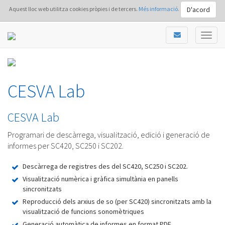
D'acord
Aquest lloc web utilitza cookies pròpies i de tercers.
Més informació.
CESVA Lab
CESVA Lab
Programari de descàrrega, visualització, edició i generació de
informes per SC420, SC250 i SC202.
Descàrrega de registres des del SC420, SC250 i SC202.
Visualització numèrica i gràfica simultània en panells
sincronitzats
Reproducció dels arxius de so (per SC420) sincronitzats amb la
visualització de funcions sonomètriques
Generació automàtica de informes en format PDF