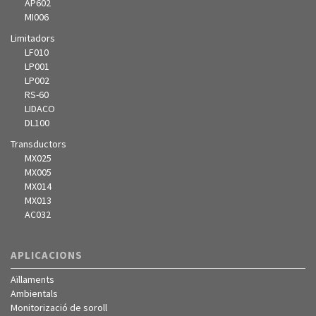
AP602
MI006
Limitadors
LF010
LP001
LP002
RS-60
LIDACO
DL100
Transductors
MX025
MX005
MX014
MX013
AC032
APLICACIONS
Aïllaments
Ambientals
Monitorizació de soroll