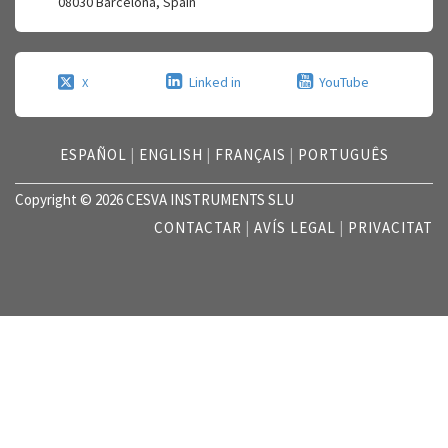
08030
Barcelona
,
Spain
Linked in
YouTube
X
ESPAÑOL
|
ENGLISH
|
FRANÇAIS
|
PORTUGUÊS
Copyright © 2026 CESVA INSTRUMENTS SLU
CONTACTAR
|
AVÍS LEGAL
|
PRIVACITAT