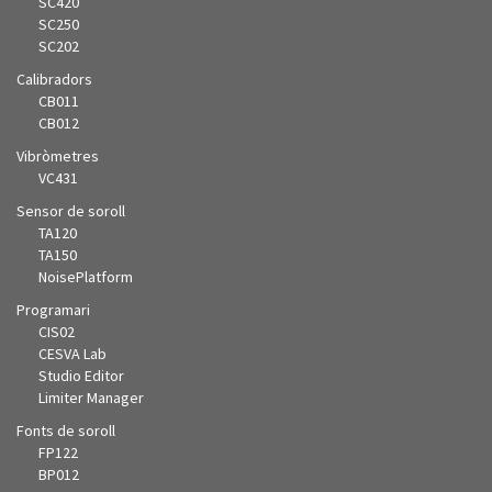
SC420
SC250
SC202
Calibradors
CB011
CB012
Vibròmetres
VC431
Sensor de soroll
TA120
TA150
NoisePlatform
Programari
CIS02
CESVA Lab
Studio Editor
Limiter Manager
Fonts de soroll
FP122
BP012