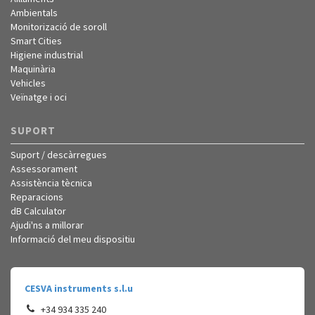
Ambientals
Monitorizació de soroll
Smart Cities
Higiene industrial
Maquinària
Vehicles
Veïnatge i oci
SUPORT
Suport / descàrregues
Assessorament
Assistència tècnica
Reparacions
dB Calculator
Ajudi'ns a millorar
Informació del meu dispositiu
CESVA instruments s.l.u
+34 934 335 240