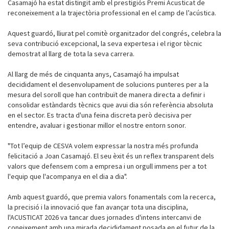
Casamajó ha estat distingit amb el prestigiós Premi Acusticat de
reconeixement a la trajectòria professional en el camp de l’acústica.
Aquest guardó, lliurat pel comitè organitzador del congrés, celebra la
seva contribució excepcional, la seva expertesa i el rigor tècnic
demostrat al llarg de tota la seva carrera.
Al llarg de més de cinquanta anys, Casamajó ha impulsat
decididament el desenvolupament de solucions punteres per a la
mesura del soroll que han contribuït de manera directa a definir i
consolidar estàndards tècnics que avui dia són referència absoluta
en el sector. Es tracta d'una feina discreta però decisiva per
entendre, avaluar i gestionar millor el nostre entorn sonor.
"Tot l’equip de CESVA volem expressar la nostra més profunda
felicitació a Joan Casamajó. El seu èxit és un reflex transparent dels
valors que defensem com a empresa i un orgull immens per a tot
l'equip que l'acompanya en el dia a dia".
Amb aquest guardó, que premia valors fonamentals com la recerca,
la precisió i la innovació que fan avançar tota una disciplina,
l'ACUSTICAT 2026 va tancar dues jornades d'intens intercanvi de
coneixement amb una mirada decididament posada en el futur de la