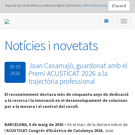
D'acord
Aquest lloc web utilitza cookies pròpies i de tercers.
Més informació.
Notícies i novetats
Joan Casamajó, guardonat amb el
05-05
Premi ACUSTICAT 2026 a la
2026
trajectòria professional
El reconeixement destaca més de cinquanta anys de dedicació
a la recerca i la innovació en el desenvolupament de solucions
per a la mesura i el control del soroll.
BARCELONA, 5 de maig de 2026 –
En el marc de la darrera edició de
l'
ACUSTICAT Congrés d'Acústica de Catalunya 2026
, Joan