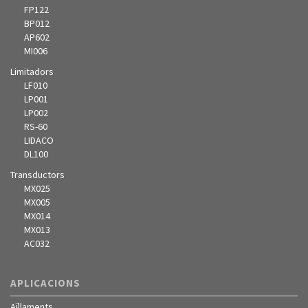
FP122
BP012
AP602
MI006
Limitadors
LF010
LP001
LP002
RS-60
LIDACO
DL100
Transductors
MX025
MX005
MX014
MX013
AC032
APLICACIONS
Aïllaments