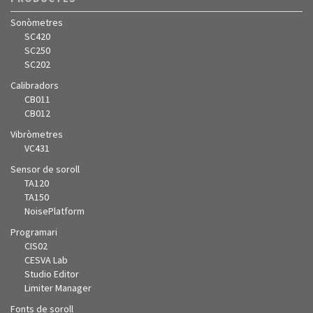
Sonòmetres
SC420
SC250
SC202
Calibradors
CB011
CB012
Vibròmetres
VC431
Sensor de soroll
TA120
TA150
NoisePlatform
Programari
CIS02
CESVA Lab
Studio Editor
Limiter Manager
Fonts de soroll