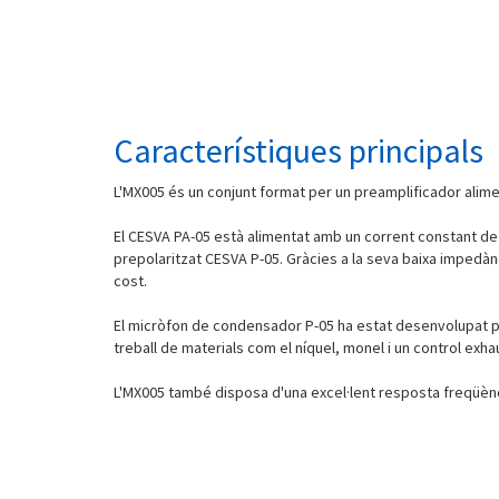
Característiques principals
L'MX005 és un conjunt format per un preamplificador alime
El CESVA PA-05 està alimentat amb un corrent constant de
prepolaritzat CESVA P-05. Gràcies a la seva baixa impedànc
cost.
El micròfon de condensador P-05 ha estat desenvolupat p
treball de materials com el níquel, monel i un control exha
L'MX005 també disposa d'una excel·lent resposta freqüència