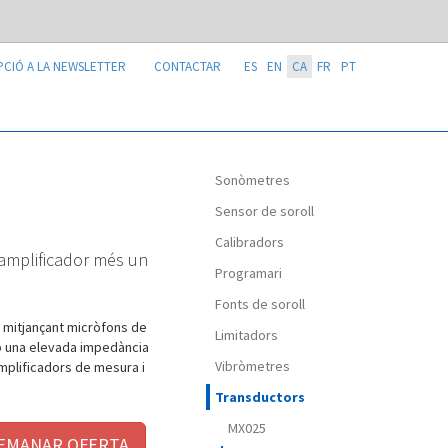
PCIÓ A LA NEWSLETTER
CONTACTAR
ES
EN
CA
FR
PT
Sonòmetres
Sensor de soroll
Calibradors
amplificador més un
Programari
Fonts de soroll
 mitjançant micròfons de
Limitadors
mb una elevada impedància
Vibròmetres
amplificadors de mesura i
Transductors
MX025