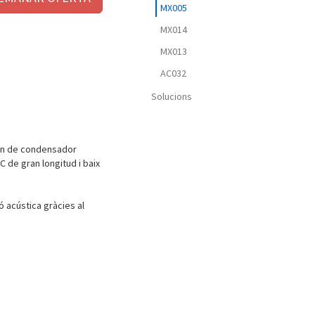
MX005
MX014
MX013
AC032
Solucions
fon de condensador
 de gran longitud i baix
 acústica gràcies al