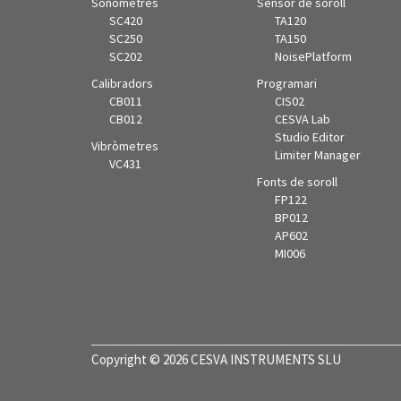
Sonòmetres
Sensor de soroll
SC420
TA120
SC250
TA150
SC202
NoisePlatform
Calibradors
Programari
CB011
CIS02
CB012
CESVA Lab
Studio Editor
Vibròmetres
Limiter Manager
VC431
Fonts de soroll
FP122
BP012
AP602
MI006
Copyright © 2026 CESVA INSTRUMENTS SLU