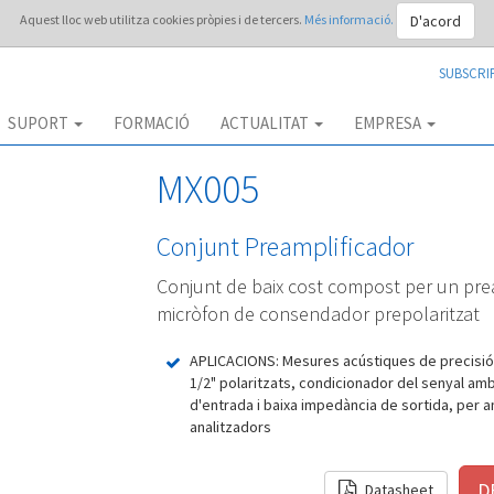
D'acord
Aquest lloc web utilitza cookies pròpies i de tercers.
Més informació.
SUBSCRI
SUPORT
FORMACIÓ
ACTUALITAT
EMPRESA
MX005
Conjunt Preamplificador
Conjunt de baix cost compost per un pre
micròfon de consendador prepolaritzat
APLICACIONS: Mesures acústiques de precisió
1/2" polaritzats, condicionador del senyal a
d'entrada i baixa impedància de sortida, per 
analitzadors
Datasheet