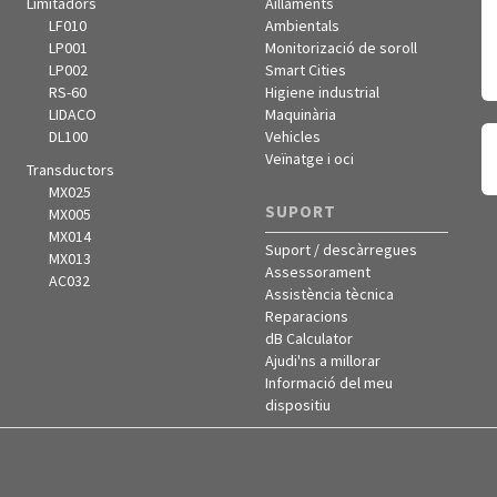
Limitadors
Aïllaments
LF010
Ambientals
LP001
Monitorizació de soroll
LP002
Smart Cities
RS-60
Higiene industrial
LIDACO
Maquinària
DL100
Vehicles
Veïnatge i oci
Transductors
MX025
SUPORT
MX005
MX014
Suport / descàrregues
MX013
Assessorament
AC032
Assistència tècnica
Reparacions
dB Calculator
Ajudi'ns a millorar
Informació del meu
dispositiu