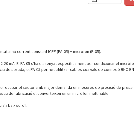
ntat amb corrent constant ICP® (PA-05) + micròfon (P-05).
 2-20 mA. El PA-05 s'ha dissenyat específicament per condicionar el micrò
ia de sortida, el PA-05 permet utilitzar cables coaxials de connexió BNC-BNC
er ocupar el sector amb major demanda en mesures de precisió de pressió
ustiu de fabricació el converteixen en un micròfon molt fiable.
l i baix soroll.