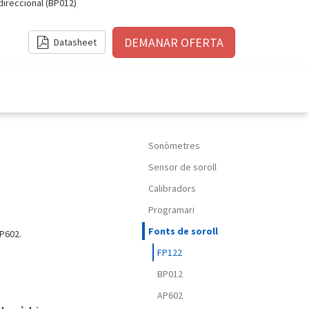
direccional (BP012)
Datasheet
Sonòmetres
Sensor de soroll
Calibradors
Programari
Fonts de soroll
AP602.
FP122
BP012
AP602