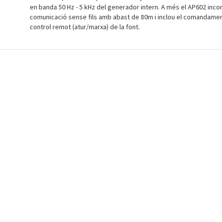
en banda 50 Hz - 5 kHz del generador intern. A més el AP602 inco
comunicació sense fils amb abast de 80m i inclou el comandament
control remot (atur/marxa) de la font.