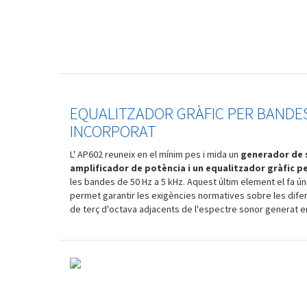
EQUALITZADOR GRÀFIC PER BANDES
INCORPORAT
L' AP602 reuneix en el mínim pes i mida un
generador de s
amplificador de potència i un equalitzador gràfic pe
les bandes de 50 Hz a 5 kHz. Aquest últim element el fa úni
permet garantir les exigències normatives sobre les dife
de terç d'octava adjacents de l'espectre sonor generat en