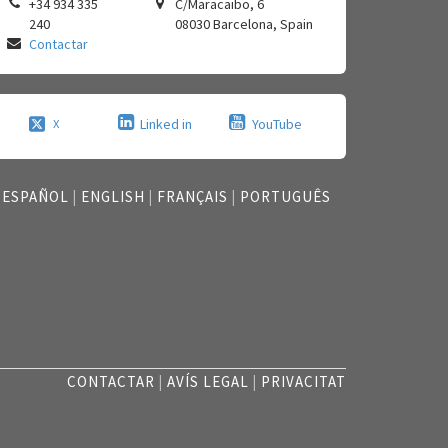
+34 934 335
C/Maracaibo, 6
240
08030
Barcelona
,
Spain
Contactar
Linked in
YouTube
X
ESPAÑOL
|
ENGLISH
|
FRANÇAIS
|
PORTUGUÊS
CONTACTAR
|
AVÍS LEGAL
|
PRIVACITAT