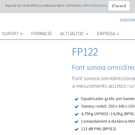
D'acord
Aquest lloc web utilitza cookies pròpies i de tercers.
Més informació.
SUBSCRI
SUPORT
FORMACIÓ
ACTUALITAT
EMPRESA
FP122
Font sonora omnidire
Font sonora omnidirecciona
a mesuraments acústics i un
Equalitzador gràfic per bande
Tamany reduït: 350 x 300 x 15
4,75Kg (AP602) i 14,5Kg (BP01
Comandament a distància MA0
123 dB PWL (BP012)