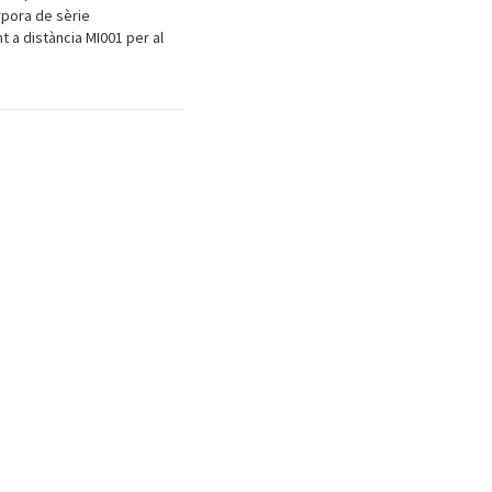
rpora de sèrie
 a distància MI001 per al