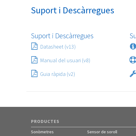
Suport i Descàrregues
Suport i Descàrregues
S
Datasheet (v13)
Manual del usuari (v8)
Guia ràpida (v2)
PRODUCTES
Sonòmetres
Sensor de soroll