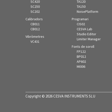
SC420
TA120
SC250
TA150
SC202
NoisePlatform
Calibradors
Programari
CB011
CIS02
CB012
CESVA Lab
Studio Editor
Vibròmetres
Limiter Manager
VC431
Fonts de soroll
FP122
BP012
AP602
MI006
Copyright © 2026 CESVA INSTRUMENTS SLU