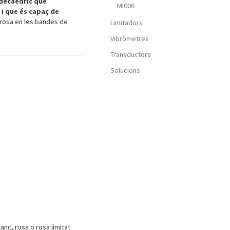
odecaèdric que
MI006
 i que és capaç de
rosa en les bandes de
Limitadors
Vibròmetres
Transductors
Solucions
lanc, rosa o rosa limitat