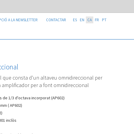
PCIÓ A LA NEWSLETTER
CONTACTAR
ES
EN
CA
FR
PT
ccional
l que consta d'un altaveu omnidireccional per
 amplificador per a font omnidireccional
s de 1/3 d'octava incorporat (AP602)
0 mm ( AP602)
2)
01 inclòs