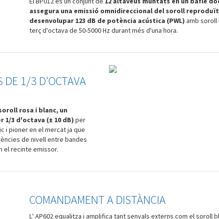
El BP012 és un conjunt de
12 altaveus muntats en un bafle d
assegura una emissió omnidireccional del soroll reproduït
desenvolupar 123 dB de potència acústica (PWL)
amb soroll 
terç d'octava de 50-5000 Hz durant més d'una hora.
 DE 1/3 D'OCTAVA
oroll rosa i blanc, un
r 1/3 d'octava (± 10 dB)
per
c i pioner en el mercat ja que
rències de nivell entre bandes
 el recinte emissor.
COMANDAMENT A DISTÀNCIA
L' AP602 equalitza i amplifica tant senyals externs com el soroll b