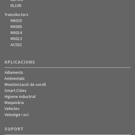
DL100
Transductors
MX025
MX005
MX014
MX013
AC032
APLICACIONS
Aïllaments
Ambientals
Monitorizació de soroll
Smart Cities
Higiene industrial
Maquinària
Vehicles
Veïnatge i oci
SUPORT