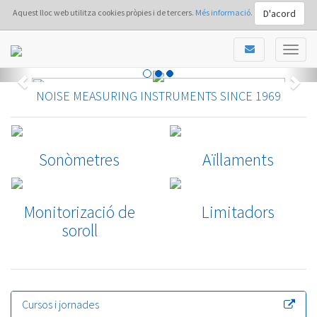
D'acord
Aquest lloc web utilitza cookies pròpies i de tercers.
Més informació.
NOISE MEASURING INSTRUMENTS SINCE 1969
Sonòmetres
Aïllaments
Monitorizació de
Limitadors
soroll
Cursos i jornades