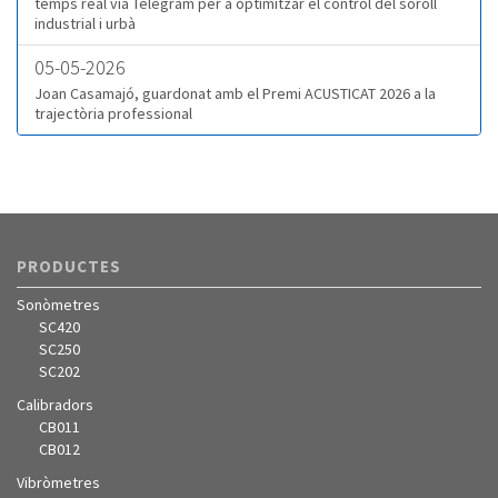
temps real via Telegram per a optimitzar el control del soroll
industrial i urbà
05-05-2026
Joan Casamajó, guardonat amb el Premi ACUSTICAT 2026 a la
trajectòria professional
PRODUCTES
Sonòmetres
SC420
SC250
SC202
Calibradors
CB011
CB012
Vibròmetres