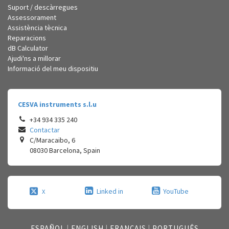
Suport / descàrregues
Assessorament
Assistència tècnica
Reparacions
dB Calculator
Ajudi'ns a millorar
Informació del meu dispositiu
CESVA instruments s.l.u
+34 934 335 240
Contactar
C/Maracaibo, 6
08030
Barcelona
,
Spain
Linked in
YouTube
X
ESPAÑOL
|
ENGLISH
|
FRANÇAIS
|
PORTUGUÊS