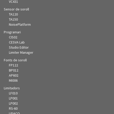
VC431
Sensor de soroll
TA120
TA150
NoisePlatform
Programari
CIS02
CESVA Lab
Studio Editor
Limiter Manager
Fonts de soroll
FP122
BP012
AP602
MI006
Limitadors
LF010
LP001
LP002
RS-60
LIDACO