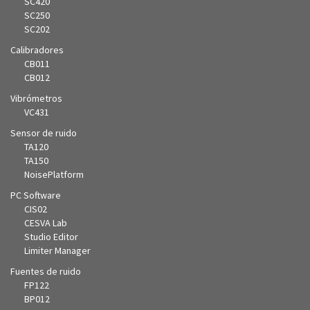
SC420
SC250
SC202
Calibradores
CB011
CB012
Vibrómetros
VC431
Sensor de ruido
TA120
TA150
NoisePlatform
PC Software
CIS02
CESVA Lab
Studio Editor
Limiter Manager
Fuentes de ruido
FP122
BP012