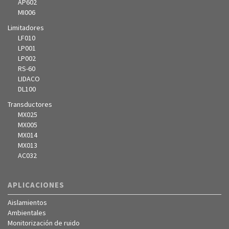
AP602
MI006
Limitadores
LF010
LP001
LP002
RS-60
LIDACO
DL100
Transductores
MX025
MX005
MX014
MX013
AC032
APLICACIONES
Aislamientos
Ambientales
Monitorización de ruido