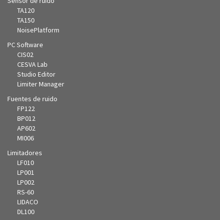
Sensor de ruido
TA120
TA150
NoisePlatform
PC Software
CIS02
CESVA Lab
Studio Editor
Limiter Manager
Fuentes de ruido
FP122
BP012
AP602
MI006
Limitadores
LF010
LP001
LP002
RS-60
LIDACO
DL100