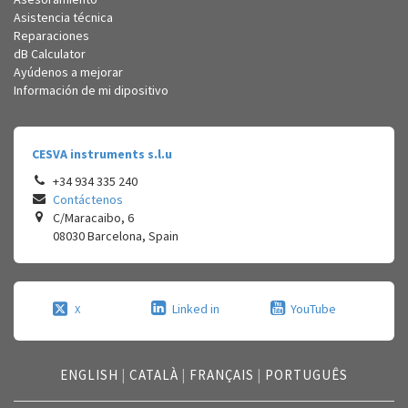
Asistencia técnica
Reparaciones
dB Calculator
Ayúdenos a mejorar
Información de mi dipositivo
CESVA instruments s.l.u
+34 934 335 240
Contáctenos
C/Maracaibo, 6
08030
Barcelona
,
Spain
Linked in
YouTube
X
ENGLISH
|
CATALÀ
|
FRANÇAIS
|
PORTUGUÊS