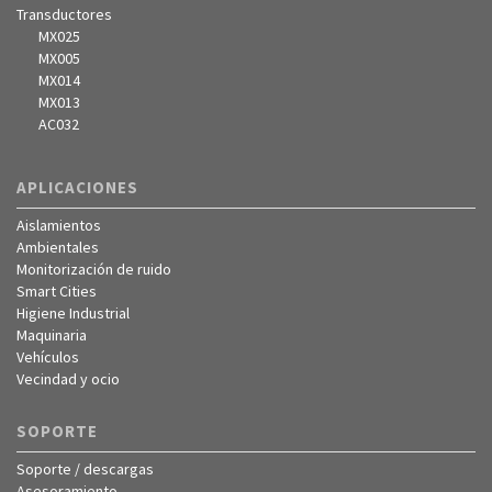
Transductores
MX025
MX005
MX014
MX013
AC032
APLICACIONES
Aislamientos
Ambientales
Monitorización de ruido
Smart Cities
Higiene Industrial
Maquinaria
Vehículos
Vecindad y ocio
SOPORTE
Soporte / descargas
Asesoramiento