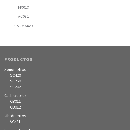
MX013
AC032
Soluciones
PRODUCTOS
Sonómetros
SC420
SC250
SC202
Calibradores
CB011
CB012
Vibrómetros
VC431