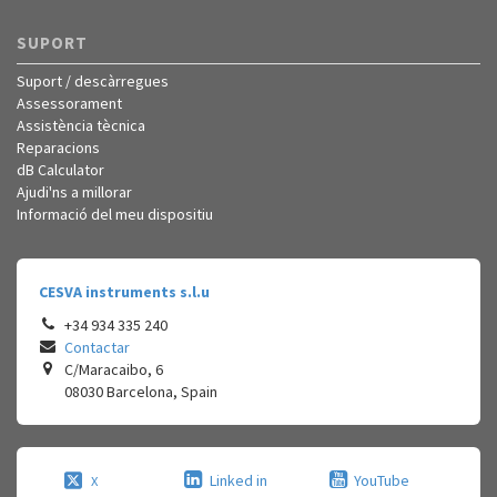
SUPORT
Suport / descàrregues
Assessorament
Assistència tècnica
Reparacions
dB Calculator
Ajudi'ns a millorar
Informació del meu dispositiu
CESVA instruments s.l.u
+34 934 335 240
Contactar
C/Maracaibo, 6
08030
Barcelona
,
Spain
Linked in
YouTube
X