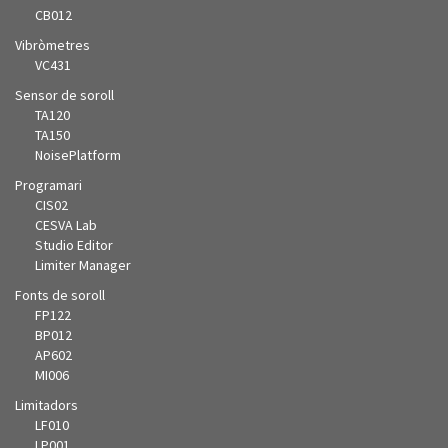
CB012
Vibròmetres
VC431
Sensor de soroll
TA120
TA150
NoisePlatform
Programari
CIS02
CESVA Lab
Studio Editor
Limiter Manager
Fonts de soroll
FP122
BP012
AP602
MI006
Limitadors
LF010
LP001