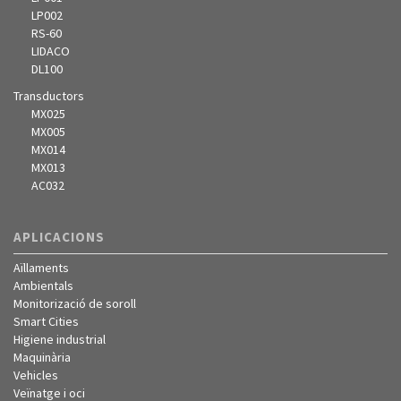
LP002
RS-60
LIDACO
DL100
Transductors
MX025
MX005
MX014
MX013
AC032
APLICACIONS
Aïllaments
Ambientals
Monitorizació de soroll
Smart Cities
Higiene industrial
Maquinària
Vehicles
Veïnatge i oci