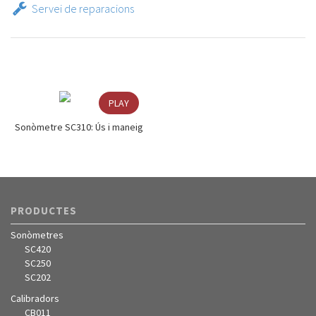
Servei de reparacions
PLAY
Sonòmetre SC310: Ús i maneig
PRODUCTES
Sonòmetres
SC420
SC250
SC202
Calibradors
CB011