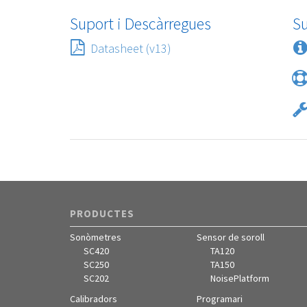
Suport i Descàrregues
S
Datasheet (v13)
PRODUCTES
Sonòmetres
Sensor de soroll
SC420
TA120
SC250
TA150
SC202
NoisePlatform
Calibradors
Programari