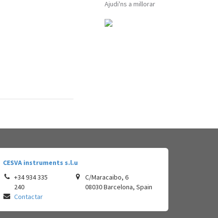
Ajudi'ns a millorar
CESVA instruments s.l.u
+34 934 335
C/Maracaibo, 6
240
08030
Barcelona
,
Spain
Contactar