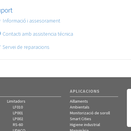
uport
Informació i assesorament
Contacti amb assistencia técnica
Servei de reparacions
APLICACIONS
Limitadors
Aïllaments
LF010
Ambientals
LP001
Monitorizació de soroll
LP002
Smart Cities
RS-60
Higiene industrial
LIDACO
Maquinària