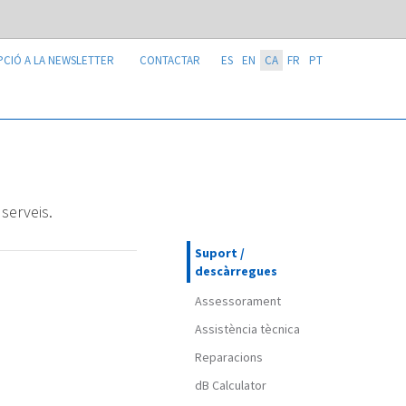
PCIÓ A LA NEWSLETTER
CONTACTAR
ES
EN
CA
FR
PT
serveis.
Suport /
descàrregues
Assessorament
Assistència tècnica
Reparacions
dB Calculator