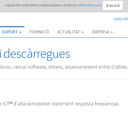
D'acord
Aquest lloc web utilitza cookies pròpies i de tercers.
Més informació.
SUBSCRI
SUPORT
FORMACIÓ
ACTUALITAT
EMPRESA
i descàrregues
ècnic, cercar software, drivers, assessorament entre d'altres 
ICP® d'alta sensibilitat i excel·lent resposta freqüencial.