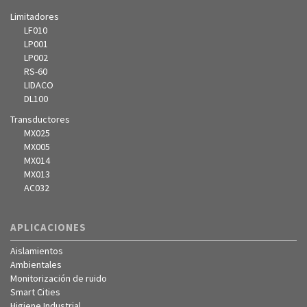
Limitadores
LF010
LP001
LP002
RS-60
LIDACO
DL100
Transductores
MX025
MX005
MX014
MX013
AC032
APLICACIONES
Aislamientos
Ambientales
Monitorización de ruido
Smart Cities
Higiene Industrial