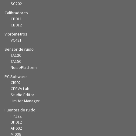
SC202
Calibradores
CB011
CB012
Vibrómetros
VC431
Sensor de ruido
TA120
TA150
NoisePlatform
PC Software
CIS02
CESVA Lab
Studio Editor
Limiter Manager
Fuentes de ruido
FP122
BP012
AP602
MI006