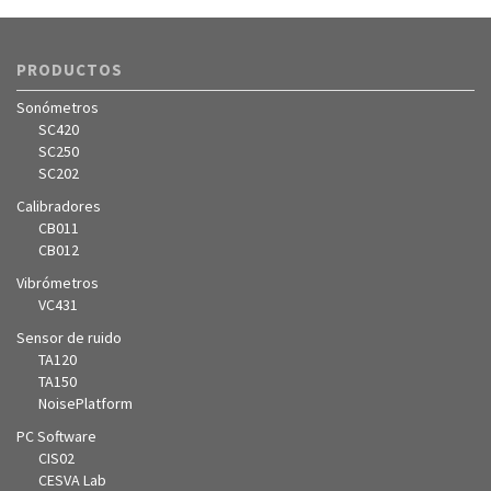
PRODUCTOS
Sonómetros
SC420
SC250
SC202
Calibradores
CB011
CB012
Vibrómetros
VC431
Sensor de ruido
TA120
TA150
NoisePlatform
PC Software
CIS02
CESVA Lab