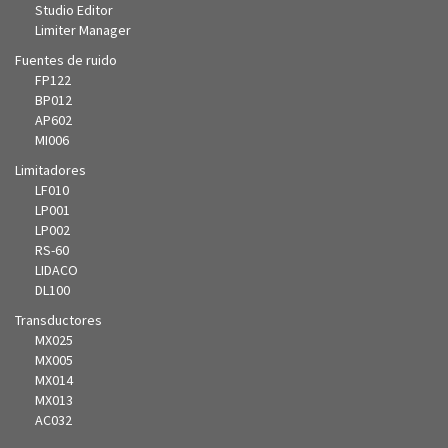
Studio Editor
Limiter Manager
Fuentes de ruido
FP122
BP012
AP602
MI006
Limitadores
LF010
LP001
LP002
RS-60
LIDACO
DL100
Transductores
MX025
MX005
MX014
MX013
AC032