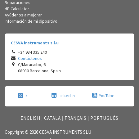
Reparaciones
dB Calculator
Ayúdenos a mejorar
Información de mi dipositivo
CESVA instruments s.l.u
+34 934 335 240
Contáctenos
C/Maracaibo, 6
08030
Barcelona
,
Spain
Linked in
YouTube
X
ENGLISH
|
CATALÀ
|
FRANÇAIS
|
PORTUGUÊS
Copyright © 2026 CESVA INSTRUMENTS SLU