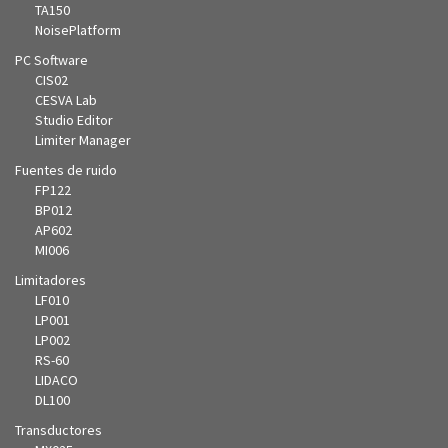
TA150
NoisePlatform
PC Software
CIS02
CESVA Lab
Studio Editor
Limiter Manager
Fuentes de ruido
FP122
BP012
AP602
MI006
Limitadores
LF010
LP001
LP002
RS-60
LIDACO
DL100
Transductores