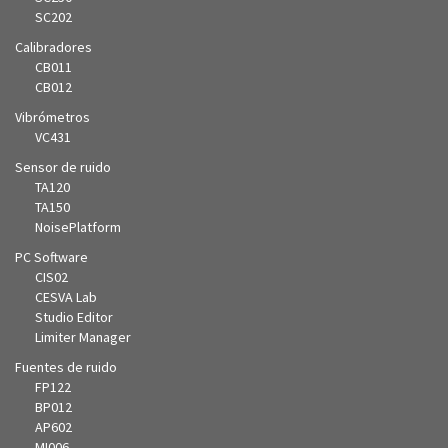
SC202
Calibradores
CB011
CB012
Vibrómetros
VC431
Sensor de ruido
TA120
TA150
NoisePlatform
PC Software
CIS02
CESVA Lab
Studio Editor
Limiter Manager
Fuentes de ruido
FP122
BP012
AP602
MI006