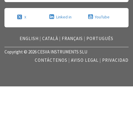
Linked in
YouTube
X
ENGLISH
|
CATALÀ
|
FRANÇAIS
|
PORTUGUÊS
Copyright © 2026 CESVA INSTRUMENTS SLU
CONTÁCTENOS
|
AVISO LEGAL
|
PRIVACIDAD