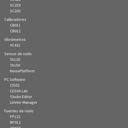
SC250
SC202
Calibradores
CB011
CB012
Vibrómetros
VC431
Sensor de ruido
TA120
TA150
NoisePlatform
PC Software
CIS02
CESVA Lab
Studio Editor
Limiter Manager
Fuentes de ruido
FP122
BP012