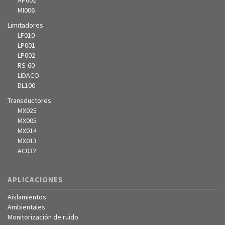
AP602
MI006
Limitadores
LF010
LP001
LP002
RS-60
LIDACO
DL100
Transductores
MX025
MX005
MX014
MX013
AC032
APLICACIONES
Aislamientos
Ambientales
Monitorización de ruido