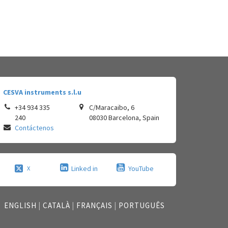
CESVA instruments s.l.u
+34 934 335
C/Maracaibo, 6
240
08030
Barcelona
,
Spain
Contáctenos
Linked in
YouTube
X
ENGLISH
|
CATALÀ
|
FRANÇAIS
|
PORTUGUÊS