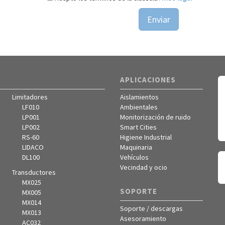
i�n
Enviar
antes del
APLICACIONES
otros
ación
Limitadores
Aislamientos
LF010
Ambientales
LP001
Monitorización de ruido
re
LP002
Smart Cities
acidad
RS-60
Higiene Industrial
LIDACO
Maquinaria
DL100
Vehículos
Vecindad y ocio
Transductores
MX025
SOPORTE
MX005
MX014
Soporte / descargas
MX013
Asesoramiento
AC032