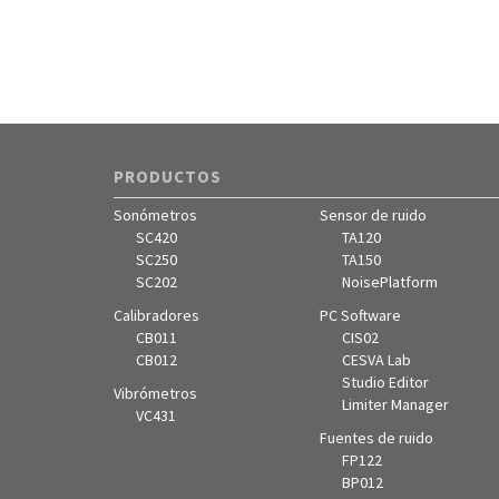
Finalidad
Ofrecer un servicio online e informac
comercial
Legitimación
Consentimiento
Destinatarios
Se cederán a las empresas represent
sector
PRODUCTOS
Derechos
Rectificar y suprimir datos, así como 
derechos que se explican en la inform
Sonómetros
Sensor de ruido
adicional
SC420
TA120
SC250
TA150
Información
Acceso a la información detallada sob
SC202
NoisePlatform
adicional
Protección de datos
Aviso legal
/
Priv
Calibradores
PC Software
CB011
CIS02
CB012
CESVA Lab
Studio Editor
Vibrómetros
Limiter Manager
VC431
Fuentes de ruido
FP122
BP012