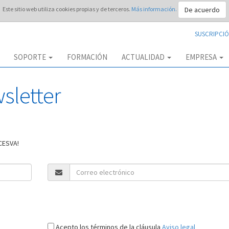
De acuerdo
Este sitio web utiliza cookies propias y de terceros.
Más información.
SUSCRIPCIÓ
SOPORTE
FORMACIÓN
ACTUALIDAD
EMPRESA
sletter
CESVA!
Acepto los términos de la cláusula
Aviso legal