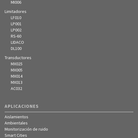
MI006
Limitadores
LF010
LP001
LP002
RS-60
LIDACO
DL100
Transductores
MX025
MX005
MX014
MX013
AC032
APLICACIONES
Aislamientos
Ambientales
Monitorización de ruido
Smart Cities