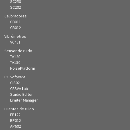
SC250
SC202
Calibradores
CB011
CB012
Vibrómetros
VC431
Sensor de ruido
TA120
TA150
NoisePlatform
PC Software
CIS02
CESVA Lab
Studio Editor
Limiter Manager
Fuentes de ruido
FP122
BP012
AP602