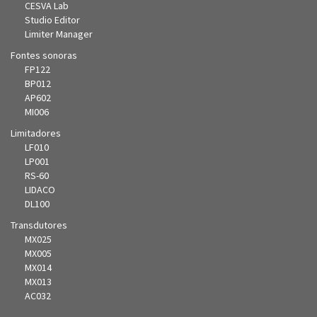
CESVA Lab
Studio Editor
Limiter Manager
Fontes sonoras
FP122
BP012
AP602
MI006
Limitadores
LF010
LP001
RS-60
LIDACO
DL100
Transdutores
MX025
MX005
MX014
MX013
AC032