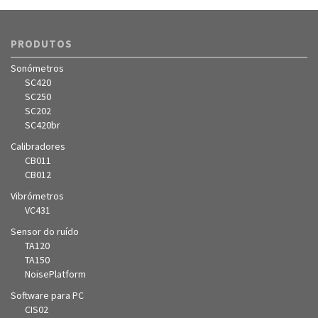
PRODUTOS
Sonómetros
SC420
SC250
SC202
SC420br
Calibradores
CB011
CB012
Vibrómetros
VC431
Sensor do ruído
TA120
TA150
NoisePlatform
Software para PC
CIS02