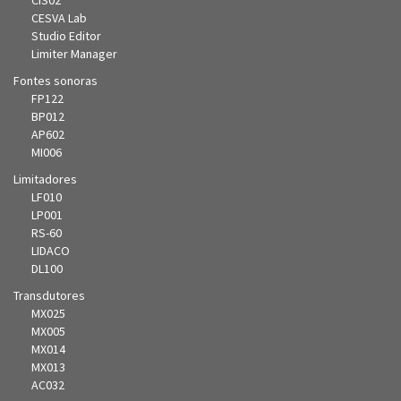
CIS02
CESVA Lab
Studio Editor
Limiter Manager
Fontes sonoras
FP122
BP012
AP602
MI006
Limitadores
LF010
LP001
RS-60
LIDACO
DL100
Transdutores
MX025
MX005
MX014
MX013
AC032