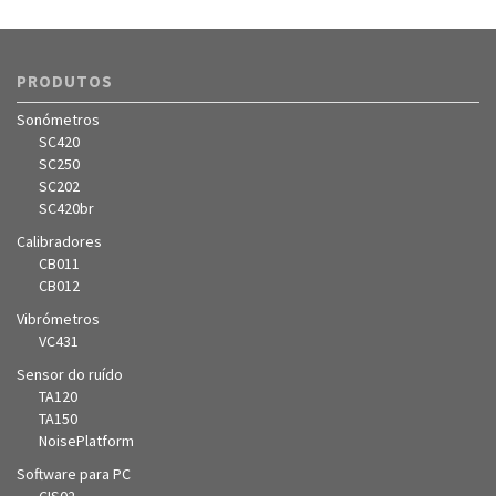
PRODUTOS
Sonómetros
SC420
SC250
SC202
SC420br
Calibradores
CB011
CB012
Vibrómetros
VC431
Sensor do ruído
TA120
TA150
NoisePlatform
Software para PC