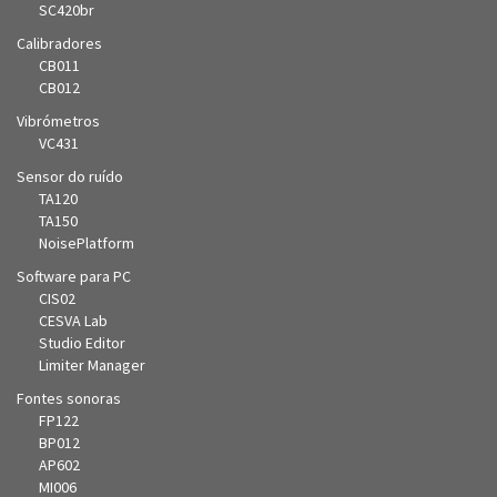
SC420br
Calibradores
CB011
CB012
Vibrómetros
VC431
Sensor do ruído
TA120
TA150
NoisePlatform
Software para PC
CIS02
CESVA Lab
Studio Editor
Limiter Manager
Fontes sonoras
FP122
BP012
AP602
MI006