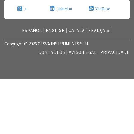
Linked in
YouTube
X
ESPAÑOL
|
ENGLISH
|
CATALÀ
|
FRANÇAIS
|
Copyright © 2026 CESVA INSTRUMENTS SLU
CONTACTOS
|
AVISO LEGAL
|
PRIVACIDADE