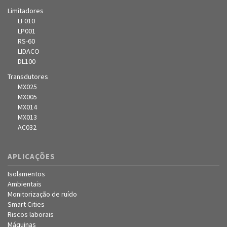
Limitadores
LF010
LP001
RS-60
LIDACO
DL100
Transdutores
MX025
MX005
MX014
MX013
AC032
APLICAÇÕES
Isolamentos
Ambientais
Monitorização de ruído
Smart Cities
Riscos laborais
Máquinas