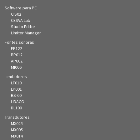
Software para PC
CIS02
CESVA Lab
Studio Editor
Limiter Manager
Fontes sonoras
FP122
BP012
AP602
MI006
Limitadores
LF010
LP001
RS-60
LIDACO
DL100
Transdutores
MX025
MX005
MX014