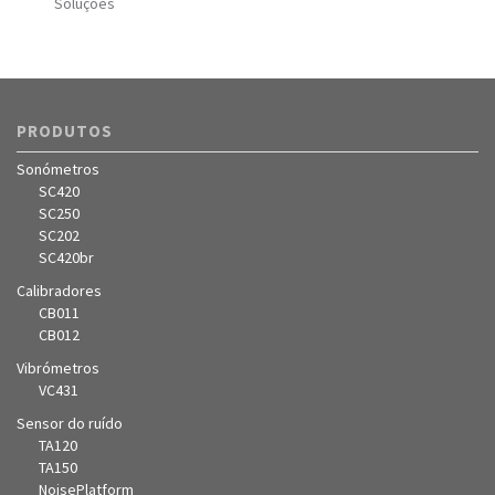
Soluções
PRODUTOS
Sonómetros
SC420
SC250
SC202
SC420br
Calibradores
CB011
CB012
Vibrómetros
VC431
Sensor do ruído
TA120
TA150
NoisePlatform