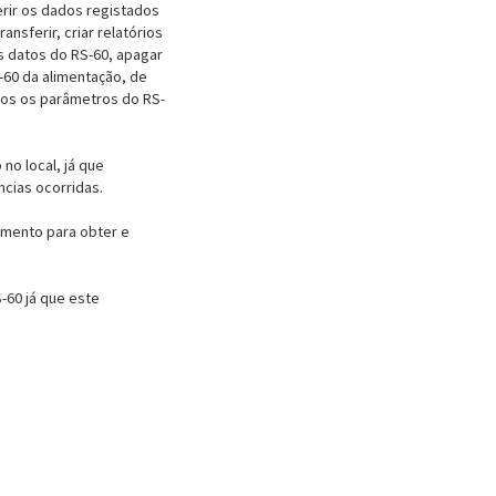
erir os dados registados
nsferir, criar relatórios
s datos do RS-60, apagar
-60 da alimentação, de
dos os parâmetros do RS-
no local, já que
ncias ocorridas.
amento para obter e
-60 já que este