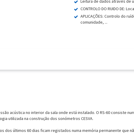
Leitura de dados através de 
CONTROLO DO RUIDO DE: Locais
APLICAÇÕES: Controlo do ruído
comunidade, ...
ssão acústica no interior da sala onde está instalado. O RS-60 consiste nu
logia utilizada na construção dos sonómetros CESVA.
ros dos últimos 60 dias ficam registados numa memória permanente que n