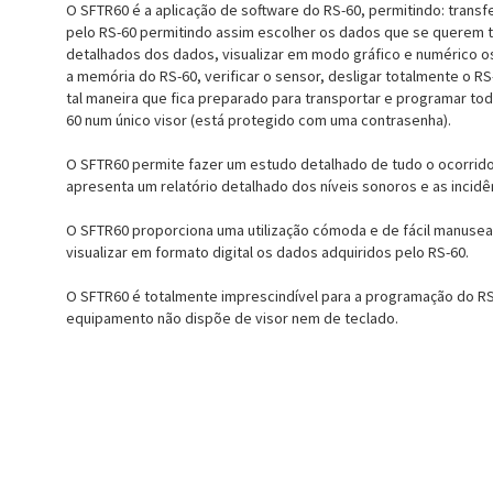
O SFTR60 é a aplicação de software do RS-60, permitindo: transf
pelo RS-60 permitindo assim escolher os dados que se querem tra
detalhados dos dados, visualizar em modo gráfico e numérico o
a memória do RS-60, verificar o sensor, desligar totalmente o RS
tal maneira que fica preparado para transportar e programar to
60 num único visor (está protegido com uma contrasenha).
O SFTR60 permite fazer um estudo detalhado de tudo o ocorrido 
apresenta um relatório detalhado dos níveis sonoros e as incidê
O SFTR60 proporciona uma utilização cómoda e de fácil manuse
visualizar em formato digital os dados adquiridos pelo RS-60.
O SFTR60 é totalmente imprescindível para a programação do RS
equipamento não dispõe de visor nem de teclado.