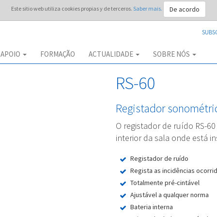
De acordo
Este sitio web utiliza cookies propias y de terceros.
Saber mais.
SUBS
APOIO
FORMAÇÃO
ACTUALIDADE
SOBRE NÓS
RS-60
Registador sonométri
O registador de ruído RS-60
interior da sala onde está i
Registador de ruído
Regista as incidências ocorri
Totalmente pré-cintável
Ajustável a qualquer norma
Bateria interna