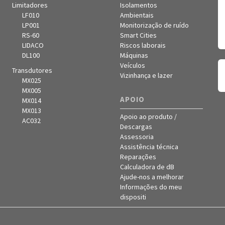
Limitadores
Isolamentos
LF010
Ambientais
LP001
Monitorização de ruído
RS-60
Smart Cities
LIDACO
Riscos laborais
DL100
Máquinas
Veículos
Transdutores
Vizinhança e lazer
MX025
MX005
APOIO
MX014
MX013
Apoio ao produto /
AC032
Descargas
Assessoria
Assistência técnica
Reparações
Calculadora de dB
Ajude-nos a melhorar
Informações do meu
dispositi