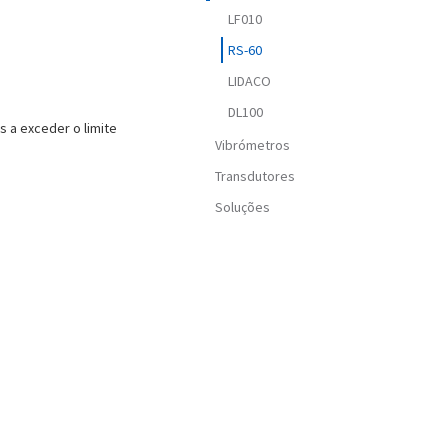
LF010
RS-60
LIDACO
DL100
s a exceder o limite
Vibrómetros
Transdutores
Soluções