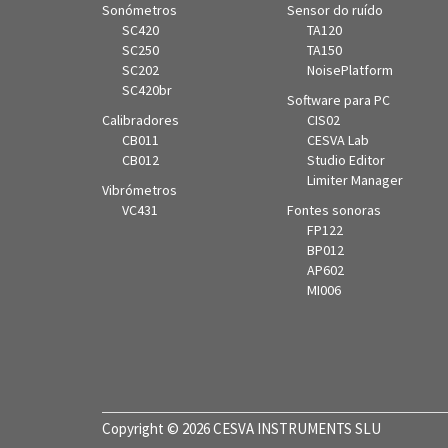
Sonómetros
Sensor do ruído
SC420
TA120
SC250
TA150
SC202
NoisePlatform
SC420br
Software para PC
Calibradores
CIS02
CB011
CESVA Lab
CB012
Studio Editor
Limiter Manager
Vibrómetros
VC431
Fontes sonoras
FP122
BP012
AP602
MI006
Copyright © 2026 CESVA INSTRUMENTS SLU