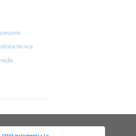
ssessoria
stência técnica
aração
CESVA instruments s.l.u