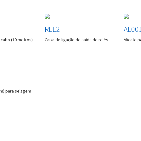
REL2
AL00
 cabo (10 metros)
Caixa de ligação de saída de relés
Alicate p
 m) para selagem