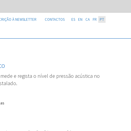
CRIÇÃO À NEWSLETTER
CONTACTOS
ES
EN
CA
FR
PT
co
 mede e regista o nível de pressão acústica no
nstalado.
das