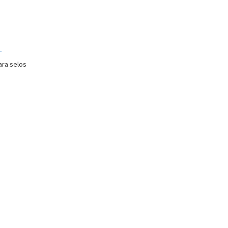
1
ara selos