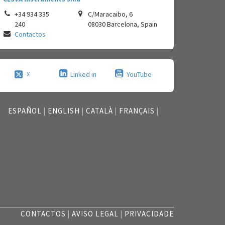
+34 934 335
C/Maracaibo, 6
240
08030
Barcelona
,
Spain
Contactos
Linked in
YouTube
X
ESPAÑOL
|
ENGLISH
|
CATALÀ
|
FRANÇAIS
|
CONTACTOS
|
AVISO LEGAL
|
PRIVACIDADE