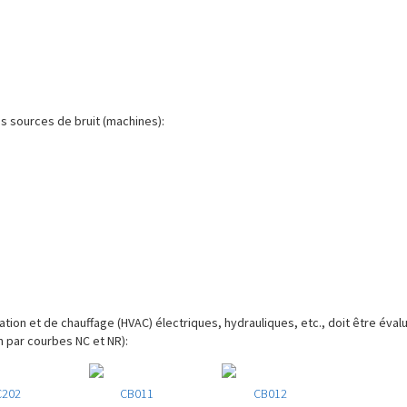
 sources de bruit (machines):
ilation et de chauffage (HVAC) électriques, hydrauliques, etc., doit être éval
n par courbes NC et NR):
C202
CB011
CB012