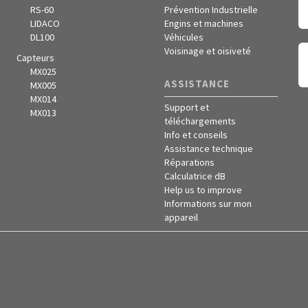
RS-60
Prévention Industrielle
LIDACO
Engins et machines
DL100
Véhicules
Voisinage et oisiveté
Capteurs
MX025
ASSISTANCE
MX005
MX014
Support et
MX013
téléchargements
Info et conseils
Assistance technique
Réparations
Calculatrice dB
Help us to improve
Informations sur mon
appareil