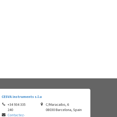
CESVA instruments s.l.u
+34 934 335
C/Maracaibo, 6
240
08030
Barcelona
,
Spain
Contactez-