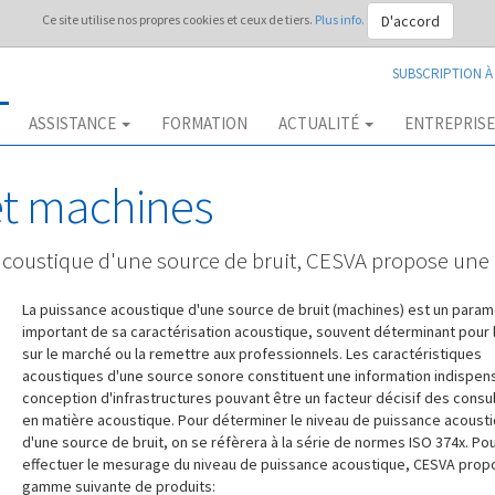
D'accord
Ce site utilise nos propres cookies et ceux de tiers.
Plus info.
SUBSCRIPTION À
ASSISTANCE
FORMATION
ACTUALITÉ
ENTREPRIS
et machines
acoustique d'une source de bruit, CESVA propose une
La puissance acoustique d'une source de bruit (machines) est un param
important de sa caractérisation acoustique, souvent déterminant pour l
sur le marché ou la remettre aux professionnels. Les caractéristiques
acoustiques d'une source sonore constituent une information indispens
conception d'infrastructures pouvant être un facteur décisif des consu
en matière acoustique. Pour déterminer le niveau de puissance acoust
d'une source de bruit, on se réfèrera à la série de normes ISO 374x. Po
effectuer le mesurage du niveau de puissance acoustique, CESVA prop
gamme suivante de produits: