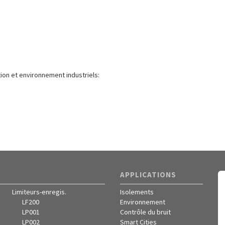
tion et environnement industriels:
APPLICATIONS
Limiteurs-enregis.
Isolements
LF200
Environnement
LP001
Contrôle du bruit
LP002
Smart Cities