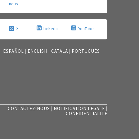
nous
Linked in
YouTube
X
ESPAÑOL
|
ENGLISH
|
CATALÀ
|
PORTUGUÊS
CONTACTEZ-NOUS
|
NOTIFICATION LÉGALE
|
CONFIDENTIALITÉ