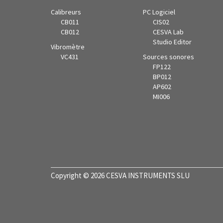
Calibreurs
PC Logiciel
CB011
CIS02
CB012
CESVA Lab
Studio Editor
Vibromètre
VC431
Sources sonores
FP122
BP012
AP602
MI006
Copyright © 2026 CESVA INSTRUMENTS SLU