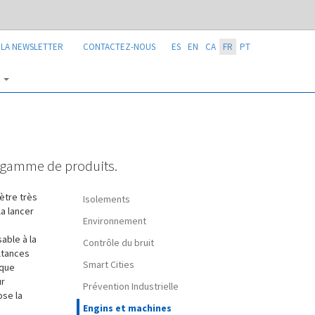
 LA NEWSLETTER
CONTACTEZ-NOUS
ES
EN
CA
FR
PT
E
 gamme de produits.
ètre très
Isolements
a lancer
Environnement
able à la
Contrôle du bruit
ltances
Smart Cities
ique
ur
Prévention Industrielle
ose la
Engins et machines