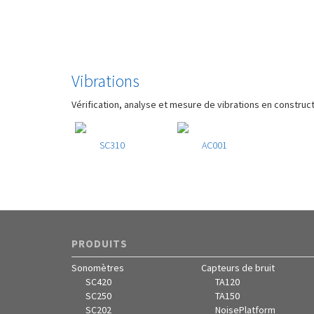
Vibrations
Vérification, analyse et mesure de vibrations en construc
SC310
AC001
PRODUITS
Sonomètres
Capteurs de bruit
SC420
TA120
SC250
TA150
SC202
NoisePlatform