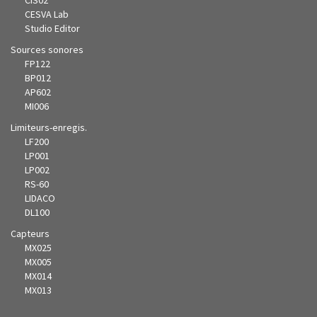
CIS02
CESVA Lab
Studio Editor
Sources sonores
FP122
BP012
AP602
MI006
Limiteurs-enregis.
LF200
LP001
LP002
RS-60
LIDACO
DL100
Capteurs
MX025
MX005
MX014
MX013