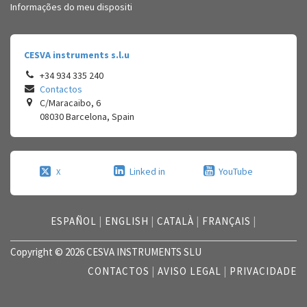
Informações do meu dispositi
CESVA instruments s.l.u
+34 934 335 240
Contactos
C/Maracaibo, 6
08030
Barcelona
,
Spain
Linked in
YouTube
X
ESPAÑOL
|
ENGLISH
|
CATALÀ
|
FRANÇAIS
|
Copyright © 2026 CESVA INSTRUMENTS SLU
CONTACTOS
|
AVISO LEGAL
|
PRIVACIDADE