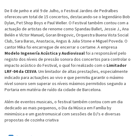
De 8 de junho e até 9 de Julho, o Festival Jardins de Pedralbes
ofereceu um total de 15 concertos, destacando-se o legendário Bob
Dylan, Pet Shop Boys e Paul Weller.
O Festival também contou com a
actuação de artistas de renome como Spandau Ballet, Jessie J., Ana
Belén e Víctor Manuel, Goran Bregovic, Orquestra Buena Vista Social
Club, Sara Baras, Anastacia,
Angus & Julia Stone
e
Miguel Poveda. O
cantor Mika foi encarregue de encerrar o certame.
A empresa
Modelo Ingenería Acústica y Audiovisual
foi a responsável pelo
registo dos níveis de pressão sonora dos concertos para controlar o
impacto acústico do Festival, o qual foi realizado com o
Limitador
LRF-04 da CESVA
. Um limitador de altas prestações, especialmente
indicado para actuações ao vivo e que permitiu garantir o máximo
nível sonoro sem superar os níveis máximos permitidos segundo a
Portaria em matéria de ruído da cidade de Barcelona.
Além de eventos musicais, o festival também contou com um dia
dedicado ao mais pequenos, o Dia da Música em Família by
minimúsica e um gastromusical com sessões de DJ's e diversas
propostas de cozinha criativa