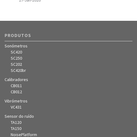
27-Jan-2020
PRODUTOS
Sonómetros
SC420
SC250
SC202
SC420br
Calibradores
CB011
CB012
Vibrómetros
VC431
Sensor do ruído
TA120
TA150
NoisePlatform