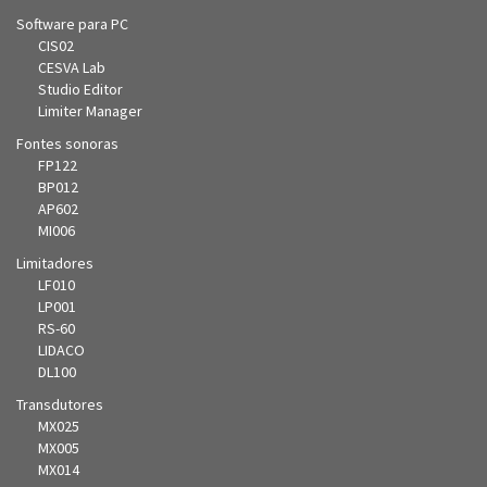
Software para PC
CIS02
CESVA Lab
Studio Editor
Limiter Manager
Fontes sonoras
FP122
BP012
AP602
MI006
Limitadores
LF010
LP001
RS-60
LIDACO
DL100
Transdutores
MX025
MX005
MX014